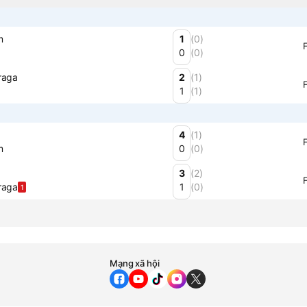
m
1
(0)
0
(0)
raga
2
(1)
1
(1)
4
(1)
m
0
(0)
3
(2)
raga
1
(0)
1
Mạng xã hội