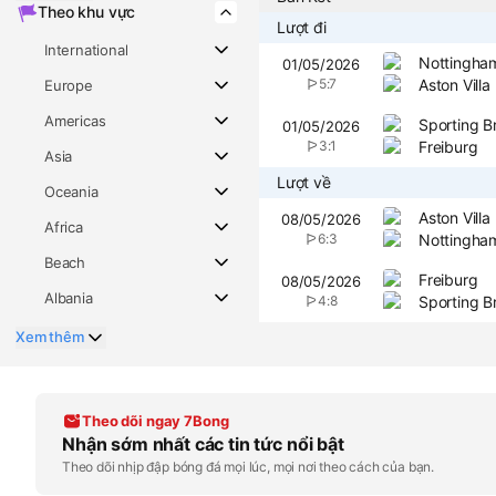
Theo khu vực
Lượt đi
International
Nottingha
01/05/2026
5
:
7
Aston Villa
Europe
Americas
Sporting B
01/05/2026
3
:
1
Freiburg
Asia
Lượt về
Oceania
Aston Villa
08/05/2026
Africa
6
:
3
Nottingha
Beach
Freiburg
08/05/2026
Albania
4
:
8
Sporting B
Xem thêm
Theo dõi ngay 7Bong
Nhận sớm nhất các tin tức nổi bật
Theo dõi nhịp đập bóng đá mọi lúc, mọi nơi theo cách của bạn.