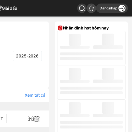
Giải đấu
Đăng nhập
Nhận định hot hôm nay
2025-2026
Xem tất cả
FT