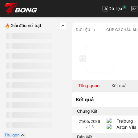
Dữ liệu
7Bong - Back to home
Cúp C2 Châu Âu 2025-2026 - Thông Tin Giải Đấu
Giải đấu nổi bật
DỮ LIỆU
CÚP C2 CHÂU ÂU
Cúp C2 
 Tổng quan 
 Kết quả 
Kết quả
Chung Kết
Freiburg
21/05/2026
1
:
8
Aston Villa
Thu gọn
Bán Kết