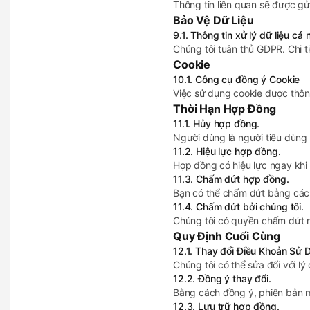
Thông tin liên quan sẽ được gử
Bảo Vệ Dữ Liệu
9.1. Thông tin xử lý dữ liệu cá 
Chúng tôi tuân thủ GDPR. Chi t
Cookie
10.1. Công cụ đồng ý Cookie
Việc sử dụng cookie được thôn
Thời Hạn Hợp Đồng
11.1. Hủy hợp đồng.
Người dùng là người tiêu dùng 
11.2. Hiệu lực hợp đồng.
Hợp đồng có hiệu lực ngay khi 
11.3. Chấm dứt hợp đồng.
Bạn có thể chấm dứt bằng cách
11.4. Chấm dứt bởi chúng tôi.
Chúng tôi có quyền chấm dứt 
Quy Định Cuối Cùng
12.1. Thay đổi Điều Khoản Sử 
Chúng tôi có thể sửa đổi với l
12.2. Đồng ý thay đổi.
Bằng cách đồng ý, phiên bản m
12.3. Lưu trữ hợp đồng.