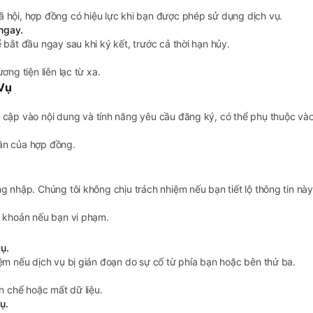
 hội, hợp đồng có hiệu lực khi bạn được phép sử dụng dịch vụ.
ngay.
 bắt đầu ngay sau khi ký kết, trước cả thời hạn hủy.
ơng tiện liên lạc từ xa.
Vụ
cập vào nội dung và tính năng yêu cầu đăng ký, có thể phụ thuộc vào t
ần của hợp đồng.
g nhập. Chúng tôi không chịu trách nhiệm nếu bạn tiết lộ thông tin này
i khoản nếu bạn vi phạm.
ụ.
ệm nếu dịch vụ bị gián đoạn do sự cố từ phía bạn hoặc bên thứ ba.
n chế hoặc mất dữ liệu.
ụ.