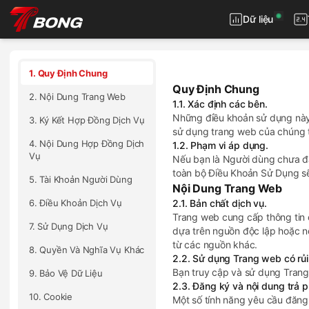
Dữ liệu
7Bong - Back to home
1. Quy Định Chung
Quy Định Chung
2. Nội Dung Trang Web
1.1. Xác định các bên.
Những điều khoản sử dụng này 
3. Ký Kết Hợp Đồng Dịch Vụ
sử dụng trang web của chúng t
4. Nội Dung Hợp Đồng Dịch
1.2. Phạm vi áp dụng.
Vụ
Nếu bạn là Người dùng chưa đă
toàn bộ Điều Khoản Sử Dụng sẽ 
5. Tài Khoản Người Dùng
Nội Dung Trang Web
6. Điều Khoản Dịch Vụ
2.1. Bản chất dịch vụ.
Trang web cung cấp thông tin c
7. Sử Dụng Dịch Vụ
dựa trên nguồn độc lập hoặc nỗ
từ các nguồn khác.
8. Quyền Và Nghĩa Vụ Khác
2.2. Sử dụng Trang web có rủi 
Bạn truy cập và sử dụng Trang
9. Bảo Vệ Dữ Liệu
2.3. Đăng ký và nội dung trả p
10. Cookie
Một số tính năng yêu cầu đăng 