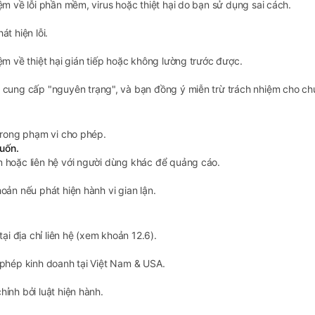
ệm về lỗi phần mềm, virus hoặc thiệt hại do bạn sử dụng sai cách.
t hiện lỗi.
ệm về thiệt hại gián tiếp hoặc không lường trước được.
 cung cấp "nguyên trạng", và bạn đồng ý miễn trừ trách nhiệm cho chú
trong phạm vi cho phép.
uốn.
 hoặc liên hệ với người dùng khác để quảng cáo.
oản nếu phát hiện hành vi gian lận.
ại địa chỉ liên hệ (xem khoản 12.6).
 phép kinh doanh tại Việt Nam & USA.
ỉnh bởi luật hiện hành.