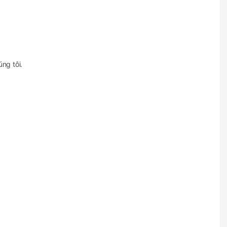
ng tôi.