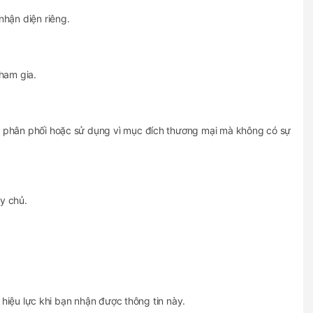
hận diện riêng.
ham gia.
, phân phối hoặc sử dụng vì mục đích thương mại mà không có sự
y chủ.
 hiệu lực khi bạn nhận được thông tin này.