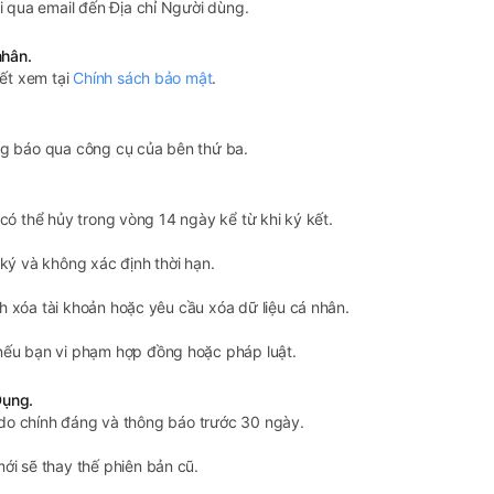
i qua email đến Địa chỉ Người dùng.
nhân.
iết xem tại
Chính sách bảo mật
.
g báo qua công cụ của bên thứ ba.
có thể hủy trong vòng 14 ngày kể từ khi ký kết.
ký và không xác định thời hạn.
 xóa tài khoản hoặc yêu cầu xóa dữ liệu cá nhân.
nếu bạn vi phạm hợp đồng hoặc pháp luật.
Dụng.
ý do chính đáng và thông báo trước 30 ngày.
ới sẽ thay thế phiên bản cũ.