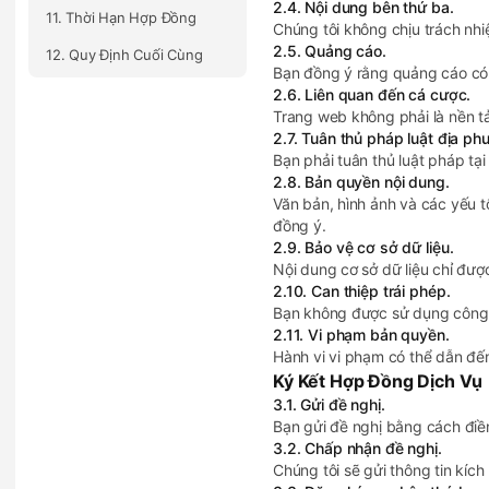
2.4. Nội dung bên thứ ba.
11. Thời Hạn Hợp Đồng
Chúng tôi không chịu trách nh
2.5. Quảng cáo.
12. Quy Định Cuối Cùng
Bạn đồng ý rằng quảng cáo có 
2.6. Liên quan đến cá cược.
Trang web không phải là nền t
2.7. Tuân thủ pháp luật địa ph
Bạn phải tuân thủ luật pháp tại
2.8. Bản quyền nội dung.
Văn bản, hình ảnh và các yếu 
đồng ý.
2.9. Bảo vệ cơ sở dữ liệu.
Nội dung cơ sở dữ liệu chỉ đư
2.10. Can thiệp trái phép.
Bạn không được sử dụng công
2.11. Vi phạm bản quyền.
Hành vi vi phạm có thể dẫn đến
Ký Kết Hợp Đồng Dịch Vụ
3.1. Gửi đề nghị.
Bạn gửi đề nghị bằng cách điề
3.2. Chấp nhận đề nghị.
Chúng tôi sẽ gửi thông tin kíc