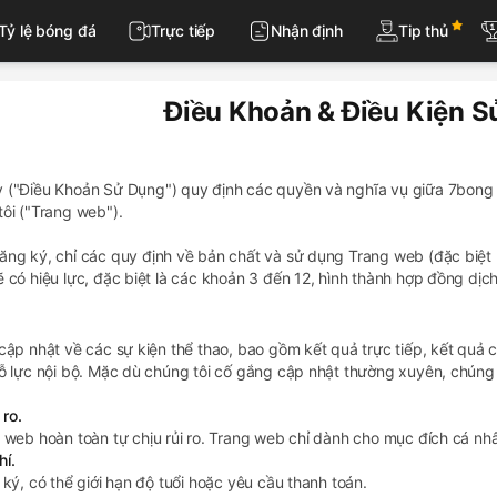
Tỷ lệ bóng đá
Trực tiếp
Nhận định
Tip thủ
Điều Khoản & Điều Kiện 
("Điều Khoản Sử Dụng") quy định các quyền và nghĩa vụ giữa 7bong ("
ôi ("Trang web").
ng ký, chỉ các quy định về bản chất và sử dụng Trang web (đặc biệt l
có hiệu lực, đặc biệt là các khoản 3 đến 12, hình thành hợp đồng dịc
ập nhật về các sự kiện thể thao, bao gồm kết quả trực tiếp, kết quả cu
 lực nội bộ. Mặc dù chúng tôi cố gắng cập nhật thường xuyên, chúng t
ro.
 web hoàn toàn tự chịu rủi ro. Trang web chỉ dành cho mục đích cá nh
hí.
ký, có thể giới hạn độ tuổi hoặc yêu cầu thanh toán.