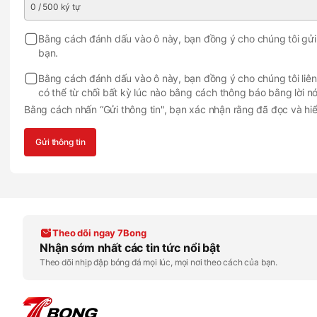
0 / 500 ký tự
Bằng cách đánh dấu vào ô này, bạn đồng ý cho chúng tôi gửi c
bạn.
Bằng cách đánh dấu vào ô này, bạn đồng ý cho chúng tôi liên 
có thể từ chối bất kỳ lúc nào bằng cách thông báo bằng lời nó
Bằng cách nhấn “Gửi thông tin", bạn xác nhận rằng đã đọc và hi
Gửi thông tin
Theo dõi ngay 7Bong
Nhận sớm nhất các tin tức nổi bật
Theo dõi nhịp đập bóng đá mọi lúc, mọi nơi theo cách của bạn.