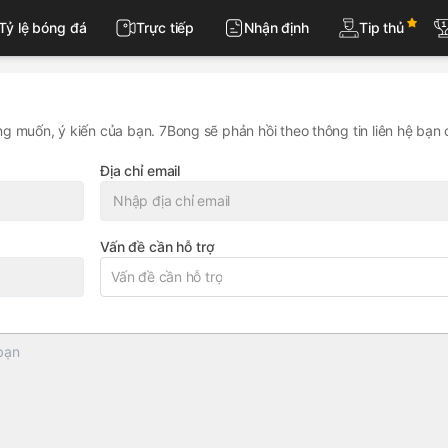
Tỷ lệ bóng đá
Trực tiếp
Nhận định
Tip thủ
 muốn, ý kiến của bạn. 7Bong sẽ phản hồi theo thông tin liên hệ bạn 
Địa chỉ email
Vấn đề cần hỗ trợ
Vấn đề cần hỗ trợ