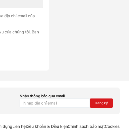
a địa chỉ email của
vụ của chúng tôi. Bạn
Nhận thông báo qua email
Đăng ký
n dụng
Liên hệ
Điều khoản & Điều kiện
Chính sách bảo mật
Cookies