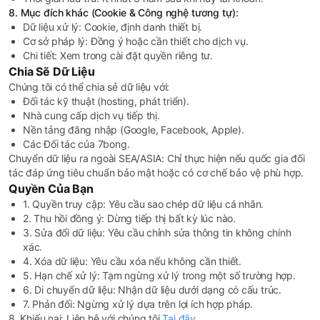
8. Mục đích khác (Cookie & Công nghệ tương tự):
Dữ liệu xử lý: Cookie, định danh thiết bị.
Cơ sở pháp lý: Đồng ý hoặc cần thiết cho dịch vụ.
Chi tiết: Xem trong cài đặt quyền riêng tư.
Chia Sẽ Dữ Liệu
Chúng tôi có thể chia sẻ dữ liệu với:
Đối tác kỹ thuật (hosting, phát triển).
Nhà cung cấp dịch vụ tiếp thị.
Nền tảng đăng nhập (Google, Facebook, Apple).
Các Đối tác của 7bong.
Chuyển dữ liệu ra ngoài SEA/ASIA: Chỉ thực hiện nếu quốc gia đối
tác đáp ứng tiêu chuẩn bảo mật hoặc có cơ chế bảo vệ phù hợp.
Quyền Của Bạn
1. Quyền truy cập: Yêu cầu sao chép dữ liệu cá nhân.
2. Thu hồi đồng ý: Dừng tiếp thị bất kỳ lúc nào.
3. Sửa đổi dữ liệu: Yêu cầu chỉnh sửa thông tin không chính
xác.
4. Xóa dữ liệu: Yêu cầu xóa nếu không cần thiết.
5. Hạn chế xử lý: Tạm ngừng xử lý trong một số trường hợp.
6. Di chuyển dữ liệu: Nhận dữ liệu dưới dạng có cấu trúc.
7. Phản đối: Ngừng xử lý dựa trên lợi ích hợp pháp.
8. Khiếu nại: Liên hệ với chúng tôi
Tại đây
.