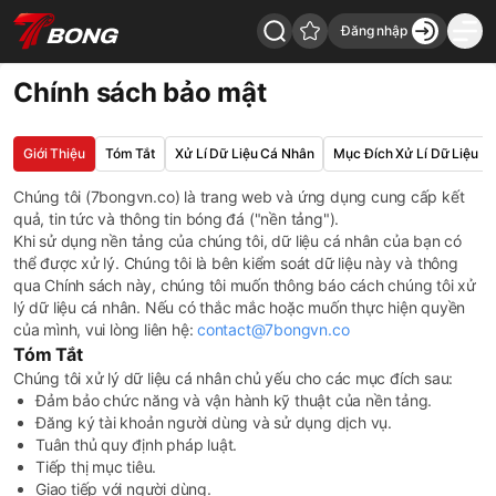
Đăng nhập
7Bong - Back to home
Chính sách bảo mật
Giới Thiệu
Tóm Tắt
Xử Lí Dữ Liệu Cá Nhân
Mục Đích Xử Lí Dữ Liệu
Giới Thiệu
Chúng tôi (
7bongvn.co
) là trang web và ứng dụng cung cấp kết
quả, tin tức và thông tin bóng đá ("nền tảng").
Khi sử dụng nền tảng của chúng tôi, dữ liệu cá nhân của bạn có
thể được xử lý. Chúng tôi là bên kiểm soát dữ liệu này và thông
qua Chính sách này, chúng tôi muốn thông báo cách chúng tôi xử
lý dữ liệu cá nhân. Nếu có thắc mắc hoặc muốn thực hiện quyền
của mình, vui lòng liên hệ:
contact@7bongvn.co
Tóm Tắt
Chúng tôi xử lý dữ liệu cá nhân chủ yếu cho các mục đích sau:
Đảm bảo chức năng và vận hành kỹ thuật của nền tảng.
Đăng ký tài khoản người dùng và sử dụng dịch vụ.
Tuân thủ quy định pháp luật.
Tiếp thị mục tiêu.
Giao tiếp với người dùng.