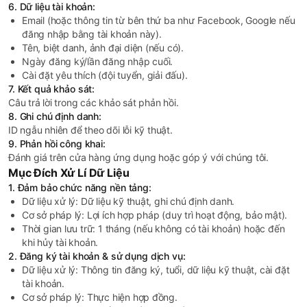
6. Dữ liệu tài khoản:
Email (hoặc thông tin từ bên thứ ba như Facebook, Google nếu
đăng nhập bằng tài khoản này).
Tên, biệt danh, ảnh đại diện (nếu có).
Ngày đăng ký/lần đăng nhập cuối.
Cài đặt yêu thích (đội tuyển, giải đấu).
7. Kết quả khảo sát:
Câu trả lời trong các khảo sát phản hồi.
8. Ghi chú định danh:
ID ngẫu nhiên để theo dõi lỗi kỹ thuật.
9. Phản hồi công khai:
Đánh giá trên cửa hàng ứng dụng hoặc góp ý với chúng tôi.
Mục Đích Xử Lí Dữ Liệu
1. Đảm bảo chức năng nền tảng:
Dữ liệu xử lý: Dữ liệu kỹ thuật, ghi chú định danh.
Cơ sở pháp lý: Lợi ích hợp pháp (duy trì hoạt động, bảo mật).
Thời gian lưu trữ: 1 tháng (nếu không có tài khoản) hoặc đến
khi hủy tài khoản.
2. Đăng ký tài khoản & sử dụng dịch vụ:
Dữ liệu xử lý: Thông tin đăng ký, tuổi, dữ liệu kỹ thuật, cài đặt
tài khoản.
Cơ sở pháp lý: Thực hiện hợp đồng.