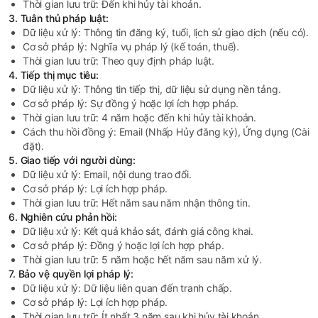
Thời gian lưu trữ: Đến khi hủy tài khoản.
3. Tuân thủ pháp luật:
Dữ liệu xử lý: Thông tin đăng ký, tuổi, lịch sử giao dịch (nếu có).
Cơ sở pháp lý: Nghĩa vụ pháp lý (kế toán, thuế).
Thời gian lưu trữ: Theo quy định pháp luật.
4. Tiếp thị mục tiêu:
Dữ liệu xử lý: Thông tin tiếp thị, dữ liệu sử dụng nền tảng.
Cơ sở pháp lý: Sự đồng ý hoặc lợi ích hợp pháp.
Thời gian lưu trữ: 4 năm hoặc đến khi hủy tài khoản.
Cách thu hồi đồng ý: Email (Nhấp Hủy đăng ký), Ứng dụng (Cài
đặt).
5. Giao tiếp với người dùng:
Dữ liệu xử lý: Email, nội dung trao đổi.
Cơ sở pháp lý: Lợi ích hợp pháp.
Thời gian lưu trữ: Hết năm sau năm nhận thông tin.
6. Nghiên cứu phản hồi:
Dữ liệu xử lý: Kết quả khảo sát, đánh giá công khai.
Cơ sở pháp lý: Đồng ý hoặc lợi ích hợp pháp.
Thời gian lưu trữ: 5 năm hoặc hết năm sau năm xử lý.
7. Bảo vệ quyền lợi pháp lý:
Dữ liệu xử lý: Dữ liệu liên quan đến tranh chấp.
Cơ sở pháp lý: Lợi ích hợp pháp.
Thời gian lưu trữ: Ít nhất 3 năm sau khi hủy tài khoản.